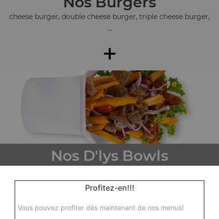
Nos Burgers
cheese burger, double cheese burger, triple cheese burger,
...
+
Nos D'lys Bowls
d'lys bowl tenders, d'lys bowl kebab, d'lys bowl steak, ...
+
Profitez-en!!!
Vous pouvez profiter dès maintenant de nos menus!