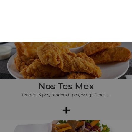
Nos Assiettes
assiette kebab, assiette chicken, assiette 3 steaks, ...
+
Nos Tes Mex
tenders 3 pcs, tenders 6 pcs, wings 6 pcs, ...
+