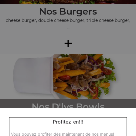
Nos Burgers
cheese burger, double cheese burger, triple cheese burger,
...
+
Nos D'lys Bowls
d'lys bowl tenders, d'lys bowl kebab, d'lys bowl steak, ...
Profitez-en!!!
+
Vous pouvez profiter dès maintenant de nos menus!