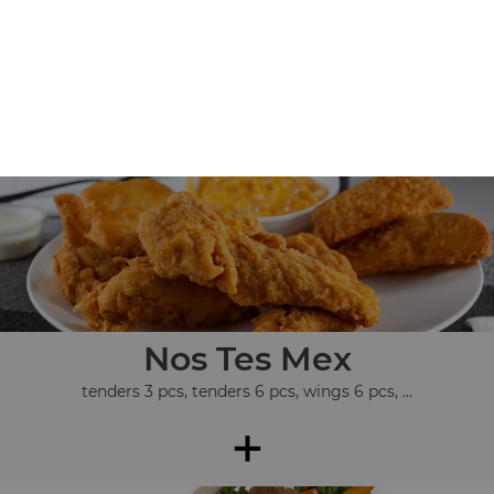
Nos Assiettes
assiette kebab, assiette chicken, assiette 3 steaks, ...
+
Nos Tes Mex
tenders 3 pcs, tenders 6 pcs, wings 6 pcs, ...
+