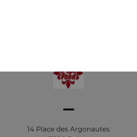
Buckets 1 pers 8 wings + 3 oignons rings
+ frites
13.50
€
14 Place des Argonautes