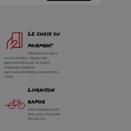
Le choix du
paiement
Paiement en ligne
ou à la livraison. Réglez par
paiement sécurisé, cb, ticket
restaurant, espèces.
(pour plus de détails, consultez les
infos)
Livraison
rapide
Votre repas est livré
chez vous, chaud, de
30 à 45 mn.