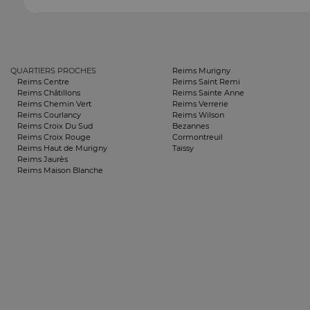
QUARTIERS PROCHES
Reims Murigny
Reims Centre
Reims Saint Remi
Reims Châtillons
Reims Sainte Anne
Reims Chemin Vert
Reims Verrerie
Reims Courlancy
Reims Wilson
Reims Croix Du Sud
Bezannes
Reims Croix Rouge
Cormontreuil
Reims Haut de Murigny
Taissy
Reims Jaurès
Reims Maison Blanche