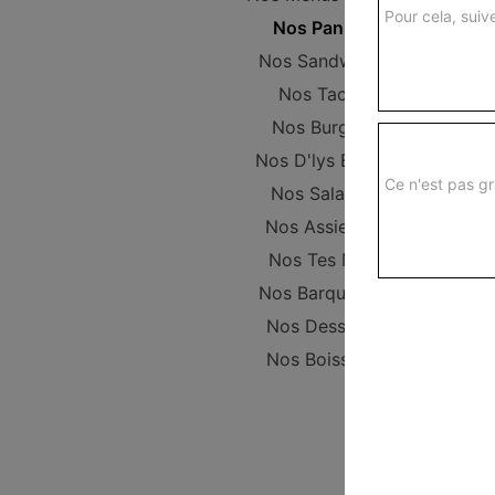
Pour cela, suive
Nos Paninis
Nos Sandwichs
Nos Tacos
Nos Burgers
Nos D'lys Bowls
Ce n'est pas gr
Nos Salades
Nos Assiettes
Nos Tes Mex
Nos Barquettes
Nos Desserts
Nos Boissons