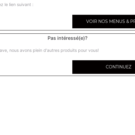
z le lien suivant :
VOIR NOS MENUS & P
Panini kebab
Pas intéressé(e)?
ave, nous avons plein d'autres produits pour vous!
Panini chicken
CONTINUEZ
Panini poulet
Panini steak
Panini lardons chèvre