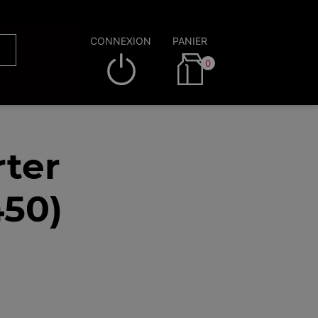
CONNEXION
PANIER
0
rter
450)