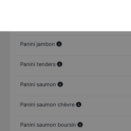
Panini chorizo chèvre
Panini 3 fromages
Panini jambon
Panini tenders
Panini saumon
Panini saumon chèvre
Panini saumon boursin