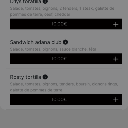
D'lys toratilla
Salade, tomates, oignons, 2 tenders, 1 steak, galette de
pommes de terre, oeuf, cheddar
10.00
€
Sandwich adana club
Salade, tomates, oignons, sauce blanche, fêta
10.00
€
Rosty tortilla
Salade, tomates, oignons, tenders, boursin, oignons rings,
galette de pommes de terre
10.00
€