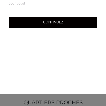
pour vous!
CONTINUEZ
14 Place des Argonautes
51100 Reims
Mentions légales
QUARTIERS PROCHES