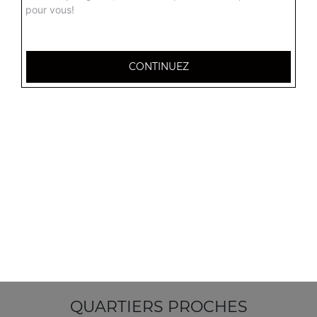
pour vous!
CONTINUEZ
14 Place des Argonautes
51100 Reims
Mentions légales
QUARTIERS PROCHES