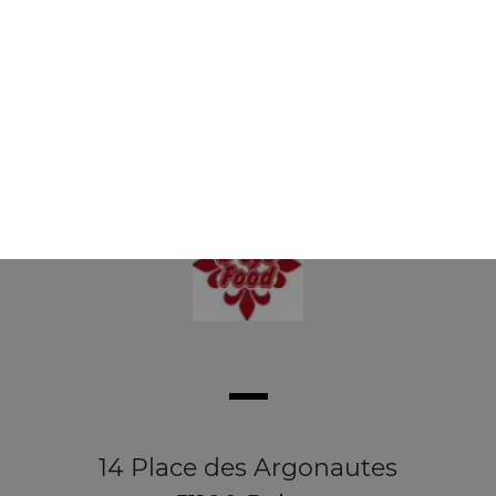
Buckets 1 pers 8 wings + 3 oignons rings
+ frites
13.50
€
14 Place des Argonautes