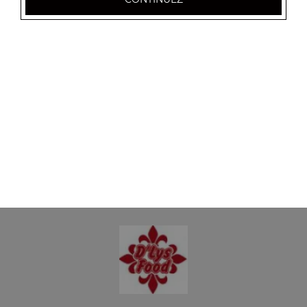
8.00
€
Panini saumon chèvre
8.00
€
Panini saumon boursin
8.00
€