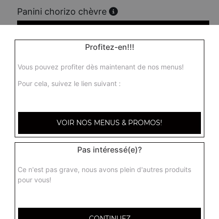
Panini chorizo chèvre
7.00
€
Profitez-en!!!
Panini 3 fromages
Vous pouvez profiter dès maintenant de nos menus!
7.00
€
Pour cela, suivez le lien suivant :
Panini jambon
VOIR NOS MENUS & PROMOS!
7.00
€
Pas intéressé(e)?
Panini tenders
Ce n'est pas grave, nous avons plein d'autres produits
7.00
€
pour vous!
Panini saumon
CONTINUEZ