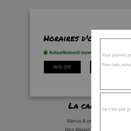
Horaires d'ouverture
Actuellement ouvert
Vous pouvez pr
Pour cela, suive
AVIS (59)
INFORMATIONS
La carte
Ce n'est pas gr
Menus & promos
Nos Menus Enfant