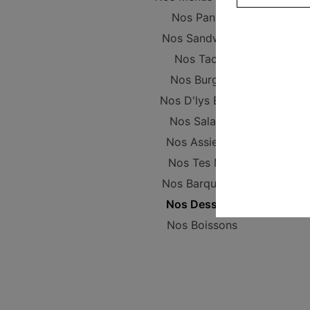
Nos Paninis
Nos Sandwichs
Nos Tacos
Nos Burgers
Nos D'lys Bowls
Nos Salades
Nos Assiettes
Nos Tes Mex
Nos Barquettes
Nos Desserts
Nos Boissons