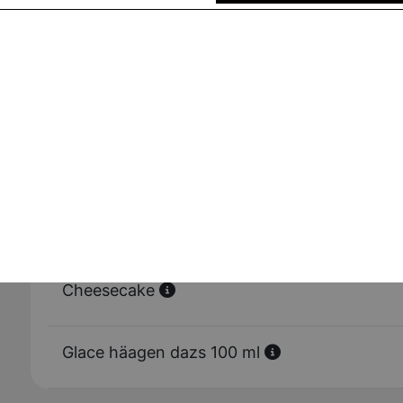
Tarte au daim
Panini nutella
Tiramisu
Cheesecake
Glace häagen dazs 100 ml