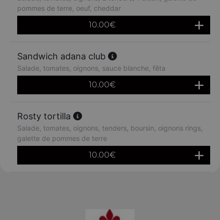
pommes de terre, oeuf, cheddar
10.00
€
Sandwich adana club
Salade, tomates, oignons, sauce blanche, fêta
10.00
€
Rosty tortilla
Salade, tomates, oignons, tenders, boursin, oignons rings,
galette de pommes de terre
10.00
€