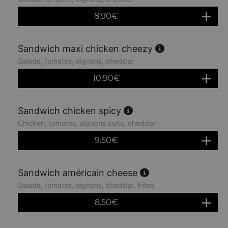
8.90
€
Sandwich maxi chicken cheezy
Salade, tomates, oignons, cheddar
10.90
€
Sandwich chicken spicy
Chicken, tomates, oignons cuits, cheddar
9.50
€
Sandwich américain cheese
Salade, tomates, oignons, cheddar, frites
8.50
€