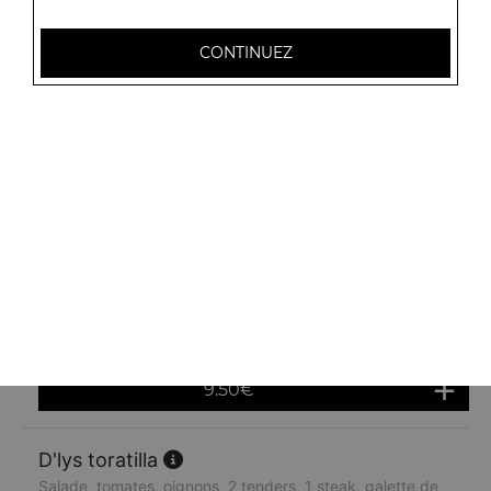
CONTINUEZ
Tortilla tenders
Salade, tomates, oignons, cheddar
9.00
€
Maxi tortilla tenders
Salade, tomates, oignons, cheddar
11.00
€
Sandwich commando
Salade, tomates, oignons, bacon, 2 steaks, cheddar, oeuf
9.50
€
D'lys toratilla
Salade, tomates, oignons, 2 tenders, 1 steak, galette de