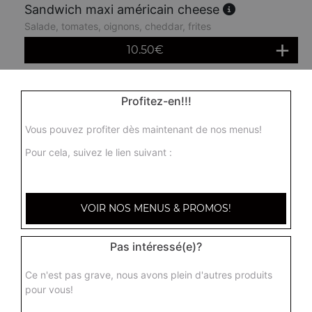
Sandwich maxi américain cheese
Salade, tomates, oignons, cheddar, frites
10.50
€
Sandwich américain oeuf
Profitez-en!!!
Salade, tomates, oignons, cheddar, frites, eouf
Vous pouvez profiter dès maintenant de nos menus!
8.50
€
Pour cela, suivez le lien suivant :
Sandwich maxi américain oeuf
Salade, tomates, oignons, cheddar, frites, oeuf
VOIR NOS MENUS & PROMOS!
10.50
€
Pas intéressé(e)?
Durum mixte
Ce n'est pas grave, nous avons plein d'autres produits
Salade, tomates, oignons, cheddar
pour vous!
10.00
€