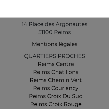
14 Place des Argonautes
51100 Reims
Mentions légales
QUARTIERS PROCHES
Reims Centre
Reims Châtillons
Reims Chemin Vert
Reims Courlancy
Reims Croix Du Sud
Reims Croix Rouge