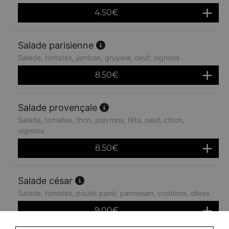
4.50
€
Salade parisienne
Salade, tomates, jambon, gruyère, oeuf, oignons
8.50
€
Salade provençale
Salade, tomates, thon, poivrons, fêta, oeuf, citron,
oignons
8.50
€
Salade césar
Salade, tomates, poulet pané, parmesan, croûtons, olives
9.00
€