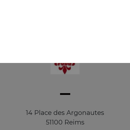
Salade, saumon, crevettes, basilic, oignons, olives
9.50
€
14 Place des Argonautes
51100 Reims