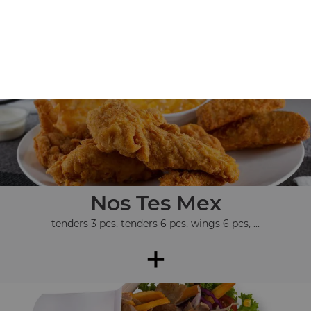
Nos Assiettes
assiette kebab, assiette chicken, assiette 3 steaks, ...
+
Nos Tes Mex
tenders 3 pcs, tenders 6 pcs, wings 6 pcs, ...
+