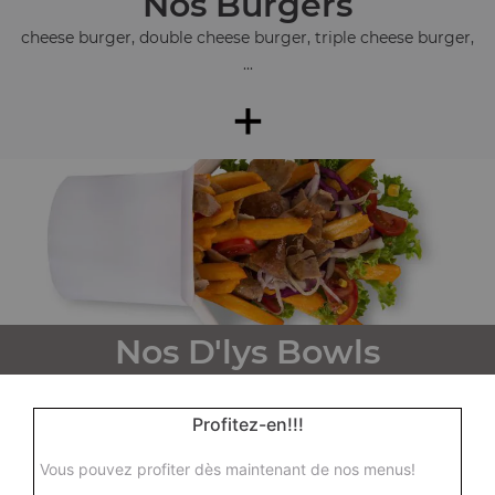
Nos Burgers
cheese burger, double cheese burger, triple cheese burger,
...
+
Nos D'lys Bowls
d'lys bowl tenders, d'lys bowl kebab, d'lys bowl steak, ...
+
Profitez-en!!!
Vous pouvez profiter dès maintenant de nos menus!