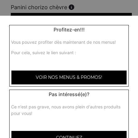
Panini chorizo chèvre
7.00
€
Profitez-en!!!
Panini 3 fromages
Vous pouvez profiter dès maintenant de nos menus!
7.00
€
Pour cela, suivez le lien suivant :
Panini jambon
VOIR NOS MENUS & PROMOS!
7.00
€
Pas intéressé(e)?
Panini tenders
Ce n'est pas grave, nous avons plein d'autres produits
7.00
€
pour vous!
Panini saumon
CONTINUEZ