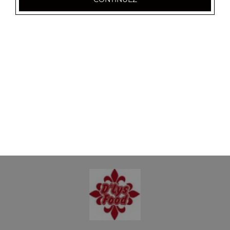
8.00
€
Panini saumon chèvre
8.00
€
Panini saumon boursin
8.00
€