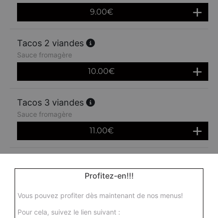
9.00
€
Tacos 2 viandes
Sauce fromagère
10.00
€
Tacos 3 viandes
Sauce fromagère
11.00
€
Profitez-en!!!
Vous pouvez profiter dès maintenant de nos menus!
Pour cela, suivez le lien suivant :