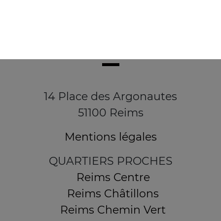
14 Place des Argonautes
51100 Reims
Mentions légales
QUARTIERS PROCHES
Reims Centre
Reims Châtillons
Reims Chemin Vert