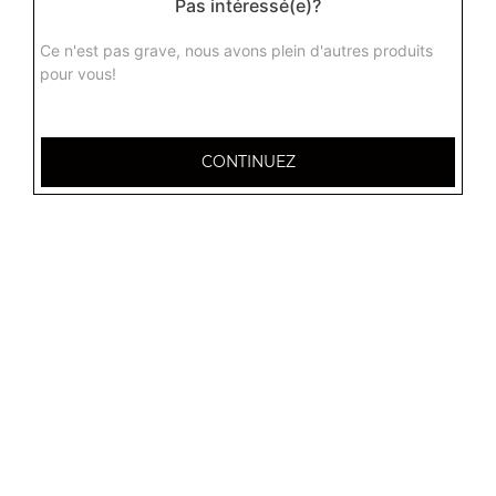
Pas intéressé(e)?
Assiette 2 viandes
Salade, tomates, oignons, frites
Ce n'est pas grave, nous avons plein d'autres produits
12.50
€
pour vous!
CONTINUEZ
14 Place des Argonautes
51100 Reims