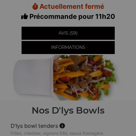
Actuellement fermé
Précommande pour 11h20
AVIS (59)
INFORMATIONS
Nos D'lys Bowls
D'lys bowl tenders
Frites, cheddar, oignons frits, sauce fromagère