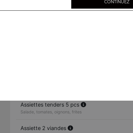
CONTINUEZ
Assiette kebab
Salade, tomates, oignons, frites
Assiette chicken
Salade, tomates, oignons, frites
Assiette 3 steaks
Salade, tomates, oignons, frites
Assiettes tenders 5 pcs
Salade, tomates, oignons, frites
Assiette 2 viandes