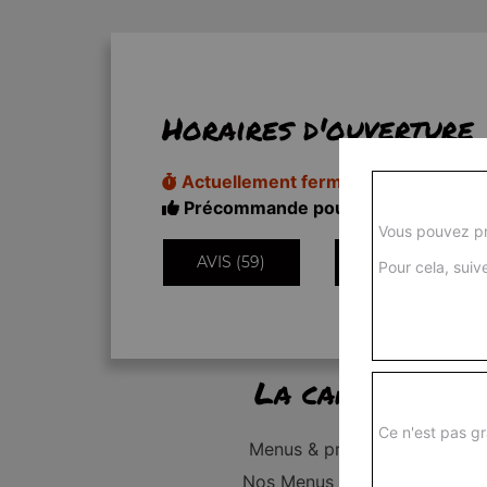
Horaires d'ouverture
Actuellement fermé
Précommande pour 11h20
Vous pouvez pr
AVIS (59)
INFORMATIONS
Pour cela, suive
La carte
Ce n'est pas gr
Menus & promos
Nos Menus Enfant