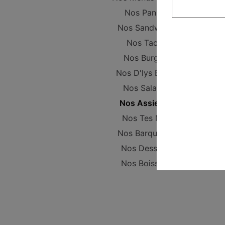
Nos Paninis
Nos Sandwichs
Nos Tacos
Nos Burgers
Nos D'lys Bowls
Nos Salades
Nos Assiettes
Nos Tes Mex
Nos Barquettes
Nos Desserts
Nos Boissons