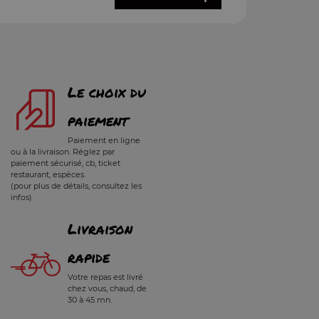
Le choix du
paiement
Paiement en ligne
ou à la livraison. Réglez par
paiement sécurisé, cb, ticket
restaurant, espèces.
(pour plus de détails, consultez les
infos)
Livraison
rapide
Votre repas est livré
chez vous, chaud, de
30 à 45 mn.