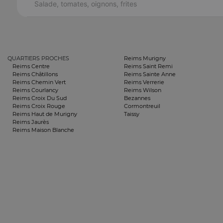
Salade, tomates, oignons, frites
QUARTIERS PROCHES
Reims Murigny
Reims Centre
Reims Saint Remi
Reims Châtillons
Reims Sainte Anne
Reims Chemin Vert
Reims Verrerie
Reims Courlancy
Reims Wilson
Reims Croix Du Sud
Bezannes
Reims Croix Rouge
Cormontreuil
Reims Haut de Murigny
Taissy
Reims Jaurès
Reims Maison Blanche