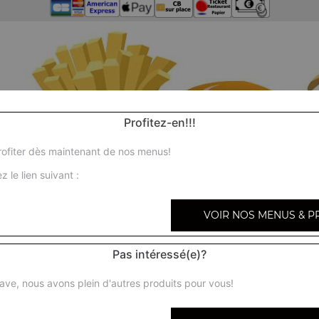
Profitez-en!!!
ofiter dès maintenant de nos menus!
z le lien suivant :
VOIR NOS MENUS & P
Pas intéressé(e)?
ave, nous avons plein d'autres produits pour vous!