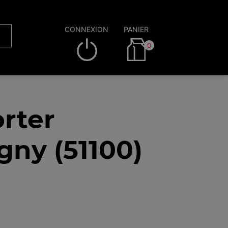
CONNEXION
PANIER
0
rter
ny (51100)