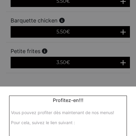
5.50
€
Barquette chicken
5.50
€
Petite frites
3.50
€
Profitez-en!!!
Vous pouvez profiter dès maintenant de nos menus!
Pour cela, suivez le lien suivant :