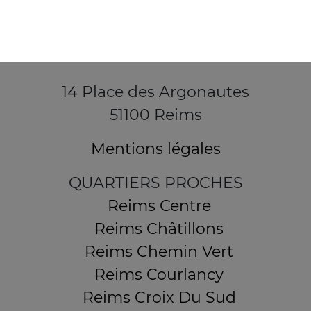
14 Place des Argonautes
51100 Reims
Mentions légales
QUARTIERS PROCHES
Reims Centre
Reims Châtillons
Reims Chemin Vert
Reims Courlancy
Reims Croix Du Sud