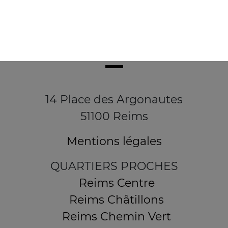
14 Place des Argonautes
51100 Reims
Mentions légales
QUARTIERS PROCHES
Reims Centre
Reims Châtillons
Reims Chemin Vert