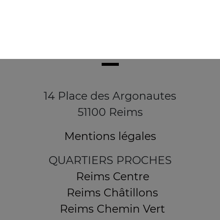
14 Place des Argonautes
51100 Reims
Mentions légales
QUARTIERS PROCHES
Reims Centre
Reims Châtillons
Reims Chemin Vert