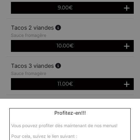
9.00
€
Tacos 2 viandes
Sauce fromagère
10.00
€
Tacos 3 viandes
Sauce fromagère
11.00
€
Profitez-en!!!
Vous pouvez profiter dès maintenant de nos menus!
Pour cela, suivez le lien suivant :