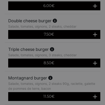
6.00
€
Double cheese burger
Salade, tomates, oignons, 2 steaks, cheddar
7.50
€
Triple cheese burger
Salade, tomates, oignons, 3 steaks, cheddar
8.50
€
Montagnard burger
Salade, tomates, oignons, 2 steaks 90g, raclette, galette
de pommes de terre, bacon
11.50
€