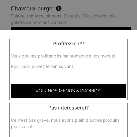
Chavroux burger
Salade, tomates, oignons, 2 steaks 90g, chèvre, miel,
galette de pommes de terre
11.50
€
Profitez-en!!!
King burger
Vous pouvez profiter dès maintenant de nos menus!
Salade, tomates, oignons, 2 steaks 90g, cheddar
Pour cela, suivez le lien suivant :
9.50
€
Boss burger
VOIR NOS MENUS & PROMOS!
Salade, tomates, oignons, 1 steak, cheddar, 2 steaks
90g, bacon, oeuf
Pas intéressé(e)?
11.00
€
Ce n'est pas grave, nous avons plein d'autres produits
pour vous!
Chicken burger