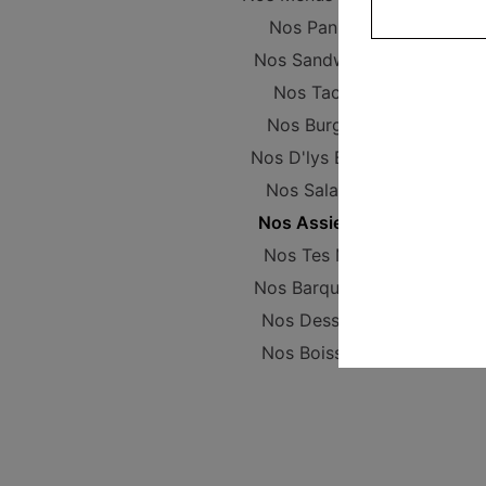
Nos Paninis
Nos Sandwichs
Nos Tacos
Nos Burgers
Nos D'lys Bowls
Nos Salades
Nos Assiettes
Nos Tes Mex
Nos Barquettes
Nos Desserts
Nos Boissons