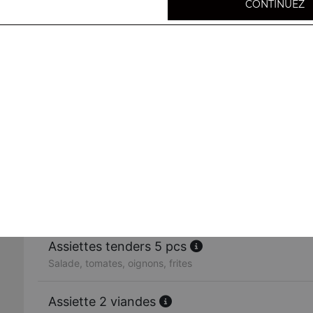
CONTINUEZ
Assiette kebab
Salade, tomates, oignons, frites
Assiette chicken
Salade, tomates, oignons, frites
Assiette 3 steaks
Salade, tomates, oignons, frites
Assiettes tenders 5 pcs
Salade, tomates, oignons, frites
Assiette 2 viandes