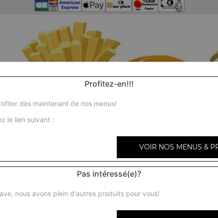
Profitez-en!!!
ofiter dès maintenant de nos menus!
z le lien suivant :
VOIR NOS MENUS & P
Pas intéressé(e)?
ave, nous avons plein d'autres produits pour vous!