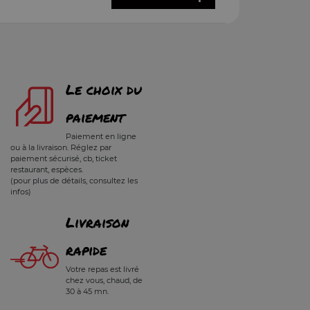
Le choix du
paiement
Paiement en ligne
ou à la livraison. Réglez par
paiement sécurisé, cb, ticket
restaurant, espèces.
(pour plus de détails, consultez les
infos)
Livraison
rapide
Votre repas est livré
chez vous, chaud, de
30 à 45 mn.