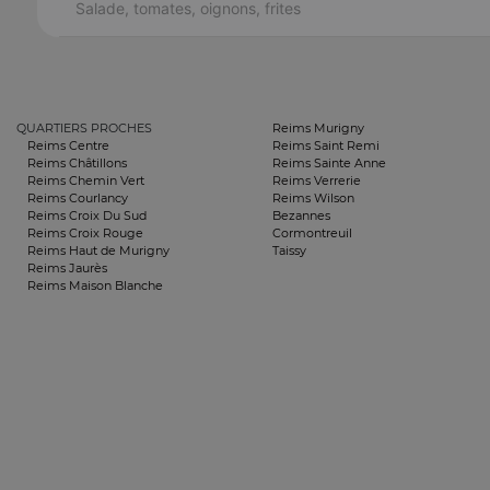
Salade, tomates, oignons, frites
QUARTIERS PROCHES
Reims Murigny
Reims Centre
Reims Saint Remi
Reims Châtillons
Reims Sainte Anne
Reims Chemin Vert
Reims Verrerie
Reims Courlancy
Reims Wilson
Reims Croix Du Sud
Bezannes
Reims Croix Rouge
Cormontreuil
Reims Haut de Murigny
Taissy
Reims Jaurès
Reims Maison Blanche