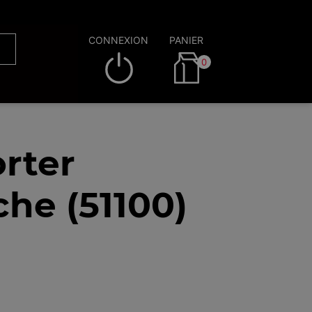
CONNEXION
PANIER
0
rter
he (51100)