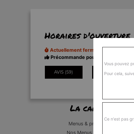
Horaires d'ouverture
Actuellement fermé
Précommande pour 11h20
Vous pouvez pr
AVIS (59)
INFORMATIONS
Pour cela, suive
La carte
Ce n'est pas gr
Menus & promos
Nos Menus Enfant