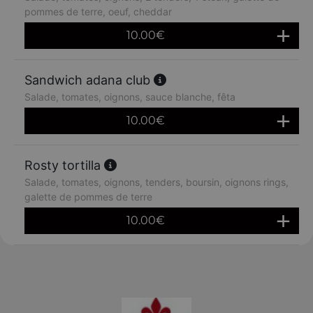
pommes de terre, oeuf, cheddar
10.00
€
Sandwich adana club
Salade, tomates, oignons, sauce blanche, fêta
10.00
€
Rosty tortilla
Salade, tomates, oignons, tenders, boursin, oignons rings,
galette de pommes de terre
10.00
€