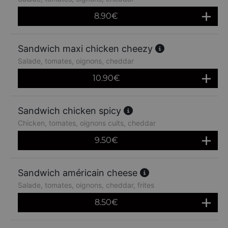
8.90
€
Sandwich maxi chicken cheezy
Salade, tomates, oignons, cheddar
10.90
€
Sandwich chicken spicy
Chicken, tomates, oignons cuits, cheddar
9.50
€
Sandwich américain cheese
Salade, tomates, oignons, cheddar, frites
8.50
€