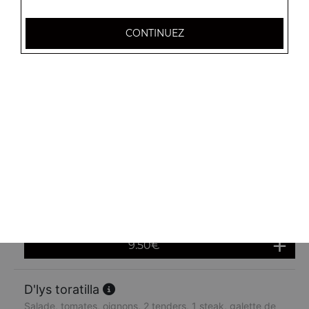
CONTINUEZ
Tortilla tenders
Salade, tomates, oignons, cheddar
9.00
€
Maxi tortilla tenders
Salade, tomates, oignons, cheddar
11.00
€
Sandwich commando
Salade, tomates, oignons, bacon, 2 steaks, cheddar, oeuf
9.50
€
D'lys toratilla
Salade, tomates, oignons, 2 tenders, 1 steak, galette de