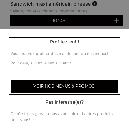
Sandwich maxi américain cheese
Salade, tomates, oignons, cheddar, frites
10.50
€
Sandwich américain oeuf
Profitez-en!!!
Salade, tomates, oignons, cheddar, frites, eouf
Vous pouvez profiter dès maintenant de nos menus!
8.50
€
Pour cela, suivez le lien suivant :
Sandwich maxi américain oeuf
Salade, tomates, oignons, cheddar, frites, oeuf
VOIR NOS MENUS & PROMOS!
10.50
€
Pas intéressé(e)?
Durum mixte
Ce n'est pas grave, nous avons plein d'autres produits
Salade, tomates, oignons, cheddar
pour vous!
10.00
€