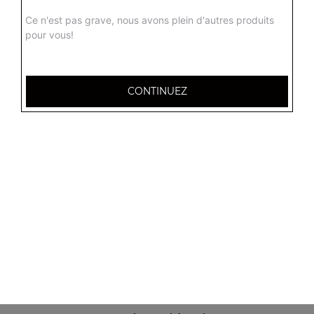
Ce n'est pas grave, nous avons plein d'autres produits
12.50
€
pour vous!
CONTINUEZ
14 Place des Argonautes
51100 Reims