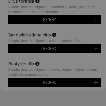
D'lys toratilla
Salade, tomates, oignons, 2 tenders, 1 steak, galette de
pommes de terre, oeuf, cheddar
10.00
€
Sandwich adana club
Salade, tomates, oignons, sauce blanche, fêta
10.00
€
Rosty tortilla
Salade, tomates, oignons, tenders, boursin, oignons rings,
galette de pommes de terre
10.00
€