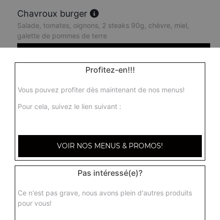
Chavroux burger
Salade, tomates, oignons, 2 steaks 90g, chèvre, miel,
galette de pommes de terre
11.50
€
Profitez-en!!!
King burger
Vous pouvez profiter dès maintenant de nos menus!
Salade, tomates, oignons, 2 steaks 90g, cheddar
Pour cela, suivez le lien suivant :
9.50
€
Boss burger
VOIR NOS MENUS & PROMOS!
Salade, tomates, oignons, 1 steak, cheddar, 2 steaks
90g, bacon, oeuf
Pas intéressé(e)?
11.00
€
Ce n'est pas grave, nous avons plein d'autres produits
pour vous!
Chicken burger