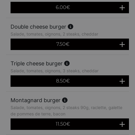
6.00
€
Double cheese burger
Salade, tomates, oignons, 2 steaks, cheddar
7.50
€
Triple cheese burger
Salade, tomates, oignons, 3 steaks, cheddar
8.50
€
Montagnard burger
Salade, tomates, oignons, 2 steaks 90g, raclette, galette
de pommes de terre, bacon
11.50
€