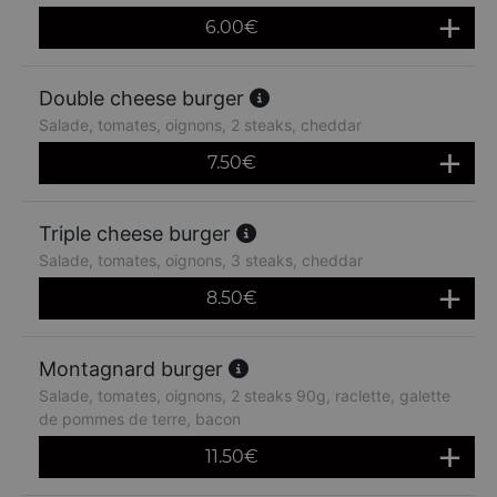
6.00
€
Double cheese burger
Salade, tomates, oignons, 2 steaks, cheddar
7.50
€
Triple cheese burger
Salade, tomates, oignons, 3 steaks, cheddar
8.50
€
Montagnard burger
Salade, tomates, oignons, 2 steaks 90g, raclette, galette
de pommes de terre, bacon
11.50
€