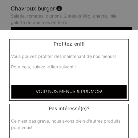
Chavroux burger
Salade, tomates, oignons, 2 steaks 90g, chèvre, miel,
galette de pommes de terre
11.50
€
Profitez-en!!!
King burger
Vous pouvez profiter dès maintenant de nos menus!
Salade, tomates, oignons, 2 steaks 90g, cheddar
Pour cela, suivez le lien suivant :
9.50
€
Boss burger
VOIR NOS MENUS & PROMOS!
Salade, tomates, oignons, 1 steak, cheddar, 2 steaks
90g, bacon, oeuf
Pas intéressé(e)?
11.00
€
Ce n'est pas grave, nous avons plein d'autres produits
pour vous!
Chicken burger