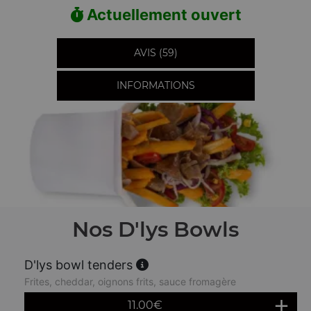
Actuellement ouvert
AVIS (59)
INFORMATIONS
Nos D'lys Bowls
D'lys bowl tenders
Frites, cheddar, oignons frits, sauce fromagère
11.00
€