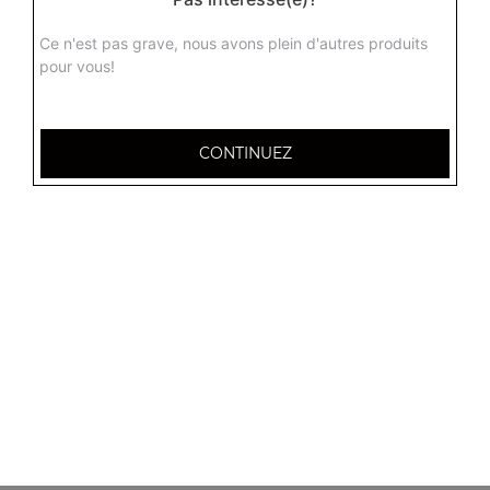
Frites, emmental, oignons frits, sauce fromagère
Ce n'est pas grave, nous avons plein d'autres produits
11.00
€
pour vous!
CONTINUEZ
14 Place des Argonautes
51100 Reims