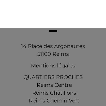
14 Place des Argonautes
51100 Reims
Mentions légales
QUARTIERS PROCHES
Reims Centre
Reims Châtillons
Reims Chemin Vert