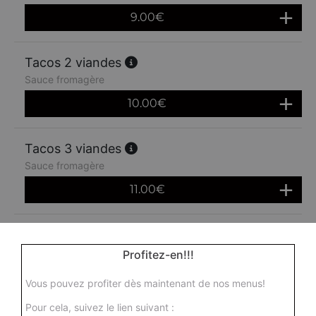
9.00
€
Tacos 2 viandes
Sauce fromagère
10.00
€
Tacos 3 viandes
Sauce fromagère
11.00
€
Profitez-en!!!
Vous pouvez profiter dès maintenant de nos menus!
Pour cela, suivez le lien suivant :