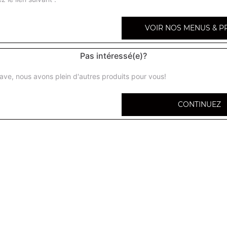
VOIR NOS MENUS & P
Pas intéressé(e)?
Menu enfant burger
1 burger 1 boisson 33 cl au choix
ave, nous avons plein d'autres produits pour vous!
Menu enfant nuggets
CONTINUEZ
5 nuggets 1 boisson 33 cl au choix
Menu enfant tenders
2 tenders 1 boisson 33 cl au choix
Menu enfant assiette kebab
1 mini assiette 1 boisson kebab 1 boisson 33 cl au choix