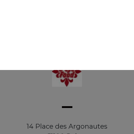
Buckets 1 pers 8 wings + 3 oignons rings
+ frites
13.50
€
14 Place des Argonautes