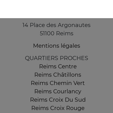
14 Place des Argonautes
51100 Reims
Mentions légales
QUARTIERS PROCHES
Reims Centre
Reims Châtillons
Reims Chemin Vert
Reims Courlancy
Reims Croix Du Sud
Reims Croix Rouge