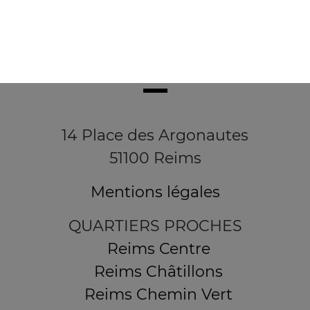
14 Place des Argonautes
51100 Reims
Mentions légales
QUARTIERS PROCHES
Reims Centre
Reims Châtillons
Reims Chemin Vert