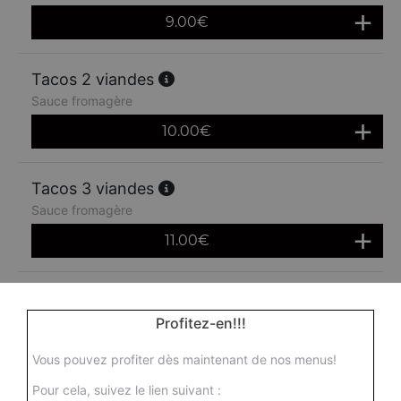
9.00
€
Tacos 2 viandes
Sauce fromagère
10.00
€
Tacos 3 viandes
Sauce fromagère
11.00
€
Profitez-en!!!
Vous pouvez profiter dès maintenant de nos menus!
Pour cela, suivez le lien suivant :