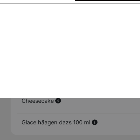
Tarte au daim
Panini nutella
Tiramisu
Cheesecake
Glace häagen dazs 100 ml