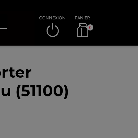
CONNEXION
PANIER
0
rter
 (51100)