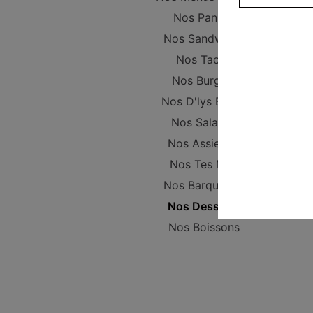
Nos Paninis
Nos Sandwichs
Nos Tacos
Nos Burgers
Nos D'lys Bowls
Nos Salades
Nos Assiettes
Nos Tes Mex
Nos Barquettes
Nos Desserts
Nos Boissons