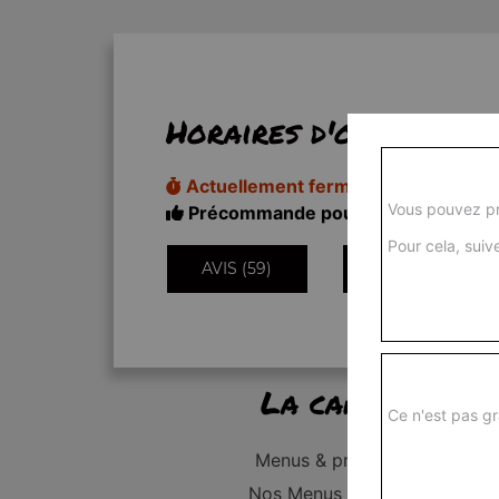
Horaires d'ouverture
Actuellement fermé
Vous pouvez pr
Précommande pour 11h20
Pour cela, suive
AVIS (59)
INFORMATIONS
La carte
Ce n'est pas gr
Menus & promos
Nos Menus Enfant