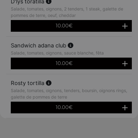
D'lys toratilla
Salade, tomates, oignons, 2 tenders, 1 steak, galette de
pommes de terre, oeuf, cheddar
10.00
€
Sandwich adana club
Salade, tomates, oignons, sauce blanche, fêta
10.00
€
Rosty tortilla
Salade, tomates, oignons, tenders, boursin, oignons rings,
galette de pommes de terre
10.00
€