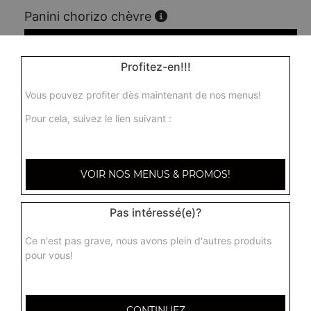
Panini chorizo chèvre
7.00
€
Profitez-en!!!
Panini 3 fromages
Vous pouvez profiter dès maintenant de nos menus!
7.00
€
Pour cela, suivez le lien suivant :
Panini jambon
VOIR NOS MENUS & PROMOS!
7.00
€
Pas intéressé(e)?
Panini tenders
Ce n'est pas grave, nous avons plein d'autres produits
7.00
€
pour vous!
Panini saumon
CONTINUEZ