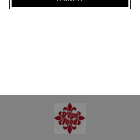
8.00
€
Panini saumon chèvre
8.00
€
Panini saumon boursin
8.00
€