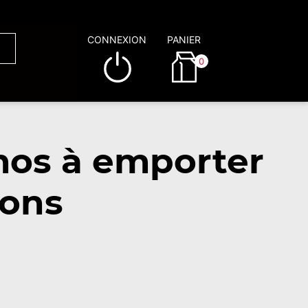
CONNEXION
PANIER
0
mos à emporter
lons