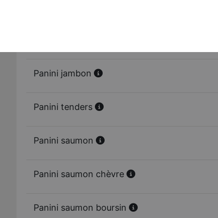
Panini chorizo chèvre
Panini 3 fromages
Panini jambon
Panini tenders
Panini saumon
Panini saumon chèvre
Panini saumon boursin