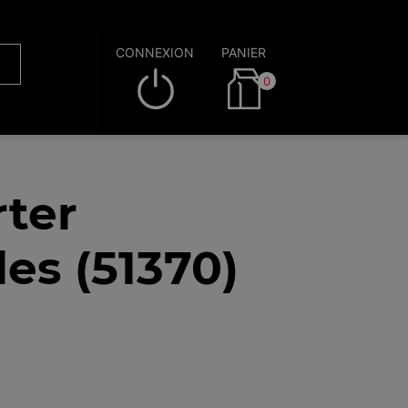
CONNEXION
PANIER
0
rter
es (51370)