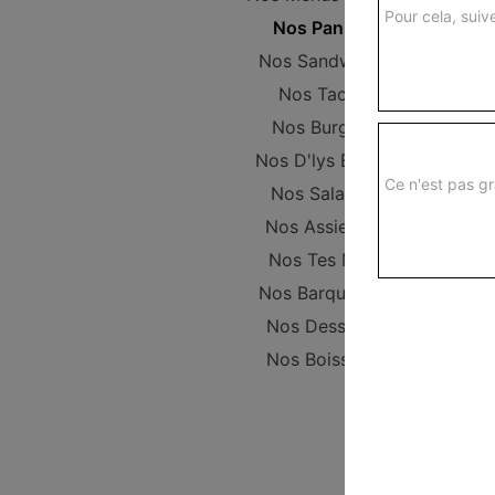
Pour cela, suive
Nos Paninis
Nos Sandwichs
Nos Tacos
Nos Burgers
Nos D'lys Bowls
Ce n'est pas gr
Nos Salades
Nos Assiettes
Nos Tes Mex
Nos Barquettes
Nos Desserts
Nos Boissons