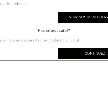
z le lien suivant :
VOIR NOS MENUS & P
Panini kebab
Pas intéressé(e)?
ave, nous avons plein d'autres produits pour vous!
Panini chicken
CONTINUEZ
Panini poulet
Panini steak
Panini lardons chèvre