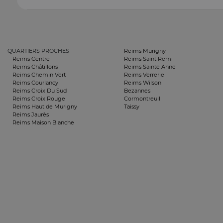
QUARTIERS PROCHES
Reims Murigny
Reims Centre
Reims Saint Remi
Reims Châtillons
Reims Sainte Anne
Reims Chemin Vert
Reims Verrerie
Reims Courlancy
Reims Wilson
Reims Croix Du Sud
Bezannes
Reims Croix Rouge
Cormontreuil
Reims Haut de Murigny
Taissy
Reims Jaurès
Reims Maison Blanche