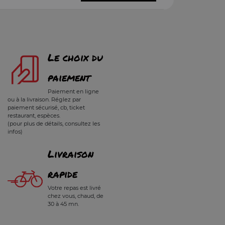
Le choix du
paiement
Paiement en ligne
ou à la livraison. Réglez par
paiement sécurisé, cb, ticket
restaurant, espèces.
(pour plus de détails, consultez les
infos)
Livraison
rapide
Votre repas est livré
chez vous, chaud, de
30 à 45 mn.