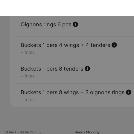
Nuggets 12 pcs
Oignons rings 6 pcs
Buckets 1 pers 4 wings + 4 tenders
+ frites
Buckets 1 pers 8 tenders
+ frites
Buckets 1 pers 8 wings + 3 oignons rings
+ frites
QUARTIERS PROCHES
Reims Murigny