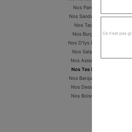
Nos Paninis
Nos Sandwichs
Nos Tacos
Ce n'est pas gr
Nos Burgers
Nos D'lys Bowls
Nos Salades
Nos Assiettes
Nos Tes Mex
Nos Barquettes
Nos Desserts
Nos Boissons