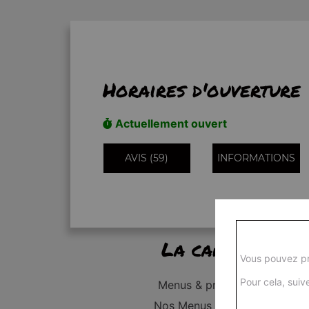
Horaires d'ouverture
Actuellement ouvert
AVIS (59)
INFORMATIONS
La carte
Vous pouvez pr
Pour cela, suive
Menus & promos
Nos Menus Enfant