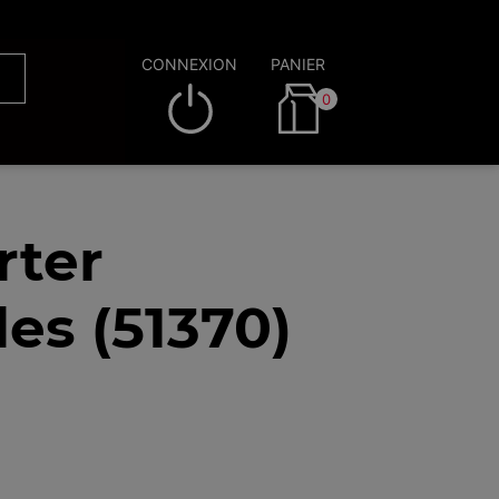
CONNEXION
PANIER
0
rter
es (51370)