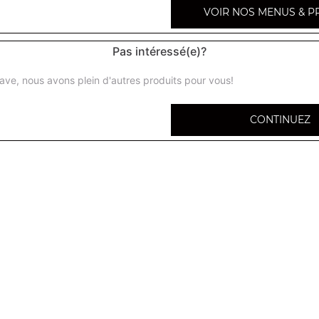
VOIR NOS MENUS & P
Pas intéressé(e)?
ave, nous avons plein d'autres produits pour vous!
Tenders 3 pcs
CONTINUEZ
Tenders 6 pcs
Wings 6 pcs
Wings 12 pcs
Nuggets 6 pcs