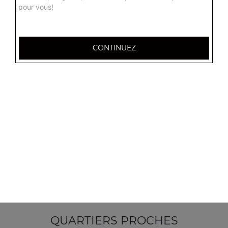
pour vous!
CONTINUEZ
14 Place des Argonautes
51100 Reims
Mentions légales
QUARTIERS PROCHES