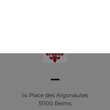
Salade, saumon, crevettes, basilic, oignons, olives
9.50
€
14 Place des Argonautes
51100 Reims