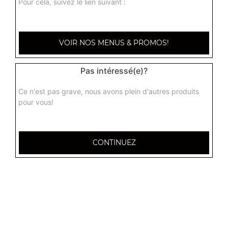
Pour cela, suivez le lien suivant :
Actuellement non disponible
boisée junior
VOIR NOS MENUS & PROMOS!
Base crème, mozzarella, sauce fromagère, poulet,
champignons, emmental
Pas intéressé(e)?
Actuellement non disponible
Ce n'est pas grave, nous avons plein d'autres produits
pour vous!
buffalo junior
Base crème, mozzarella, sauce andalouse, viande
hachée, cheddar
CONTINUEZ
Actuellement non disponible
kentucky junior
Base crème, mozzarella, tenders, galette de pommes de
terre, cheddar, sauce andalouse
Actuellement non disponible