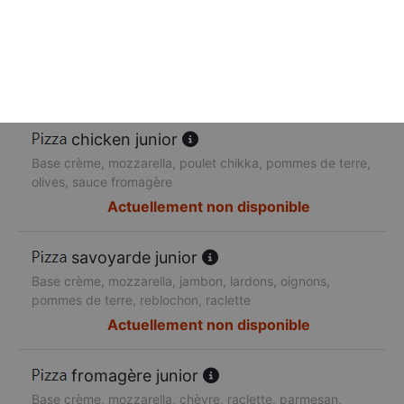
fermière junior
Base crème, mozzarella, poulet, champignons, pommes
de terre, chèvre
Actuellement non disponible
chicken junior
Base crème, mozzarella, poulet chikka, pommes de terre,
olives, sauce fromagère
Actuellement non disponible
savoyarde junior
Base crème, mozzarella, jambon, lardons, oignons,
pommes de terre, reblochon, raclette
Actuellement non disponible
fromagère junior
Base crème, mozzarella, chèvre, raclette, parmesan,