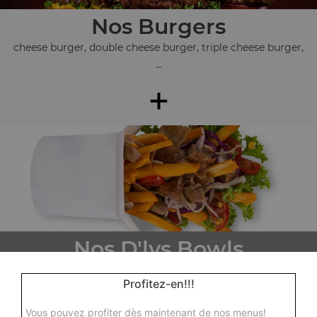
Nos Burgers
cheese burger, double cheese burger, triple cheese burger,
...
+
Nos D'lys Bowls
d'lys bowl tenders, d'lys bowl kebab, d'lys bowl steak, ...
Profitez-en!!!
+
Vous pouvez profiter dès maintenant de nos menus!