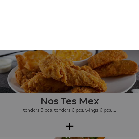
Nos Assiettes
assiette kebab, assiette chicken, assiette 3 steaks, ...
+
Nos Tes Mex
tenders 3 pcs, tenders 6 pcs, wings 6 pcs, ...
+