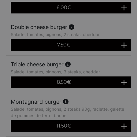
6.00
€
Double cheese burger
Salade, tomates, oignons, 2 steaks, cheddar
7.50
€
Triple cheese burger
Salade, tomates, oignons, 3 steaks, cheddar
8.50
€
Montagnard burger
Salade, tomates, oignons, 2 steaks 90g, raclette, galette
de pommes de terre, bacon
11.50
€