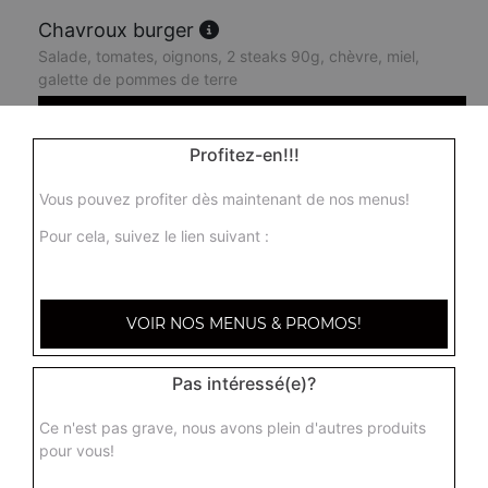
Chavroux burger
Salade, tomates, oignons, 2 steaks 90g, chèvre, miel,
galette de pommes de terre
11.50
€
Profitez-en!!!
King burger
Vous pouvez profiter dès maintenant de nos menus!
Salade, tomates, oignons, 2 steaks 90g, cheddar
Pour cela, suivez le lien suivant :
9.50
€
Boss burger
VOIR NOS MENUS & PROMOS!
Salade, tomates, oignons, 1 steak, cheddar, 2 steaks
90g, bacon, oeuf
Pas intéressé(e)?
11.00
€
Ce n'est pas grave, nous avons plein d'autres produits
pour vous!
Chicken burger