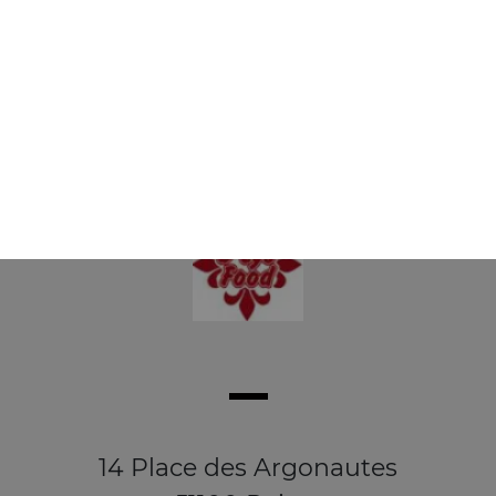
Buckets 1 pers 8 wings + 3 oignons rings
+ frites
13.50
€
14 Place des Argonautes