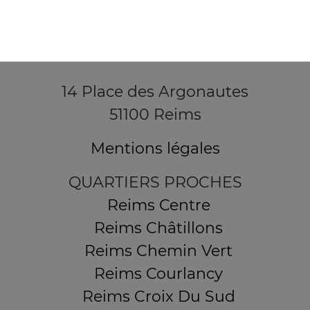
14 Place des Argonautes
51100 Reims
Mentions légales
QUARTIERS PROCHES
Reims Centre
Reims Châtillons
Reims Chemin Vert
Reims Courlancy
Reims Croix Du Sud