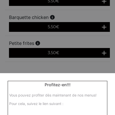
5.50
€
Barquette chicken
5.50
€
Petite frites
3.50
€
Profitez-en!!!
Vous pouvez profiter dès maintenant de nos menus!
Pour cela, suivez le lien suivant :