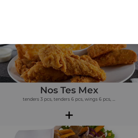
Nos Assiettes
assiette kebab, assiette chicken, assiette 3 steaks, ...
+
Nos Tes Mex
tenders 3 pcs, tenders 6 pcs, wings 6 pcs, ...
+