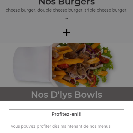
Nos Burgers
cheese burger, double cheese burger, triple cheese burger,
...
+
Nos D'lys Bowls
d'lys bowl tenders, d'lys bowl kebab, d'lys bowl steak, ...
+
Profitez-en!!!
Vous pouvez profiter dès maintenant de nos menus!