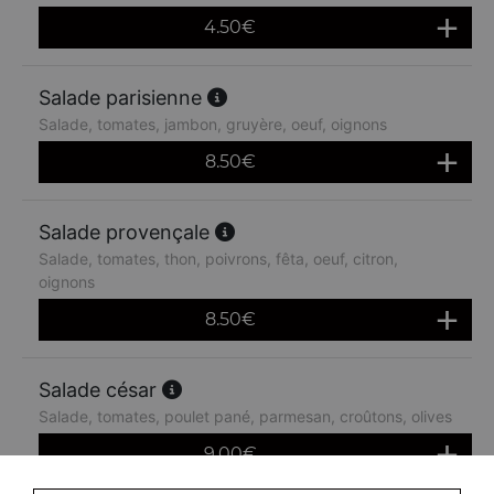
4.50
€
Salade parisienne
Salade, tomates, jambon, gruyère, oeuf, oignons
8.50
€
Salade provençale
Salade, tomates, thon, poivrons, fêta, oeuf, citron,
oignons
8.50
€
Salade césar
Salade, tomates, poulet pané, parmesan, croûtons, olives
9.00
€