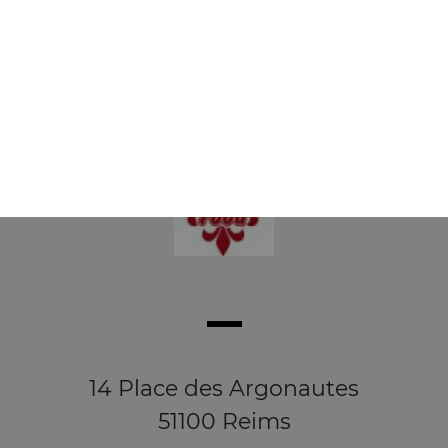
Salade, saumon, crevettes, basilic, oignons, olives
9.50
€
14 Place des Argonautes
51100 Reims